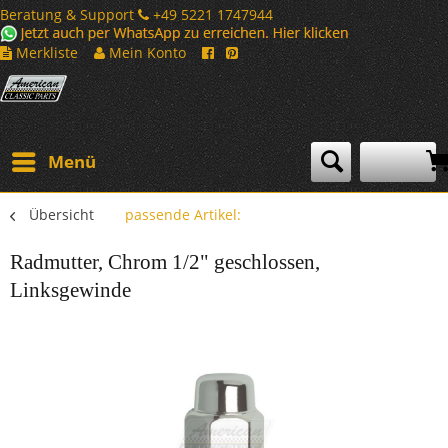
Beratung & Support
+49 5221 1747944
Merkliste
Mein Konto
Menü
Übersicht
passende Artikel:
Radmutter, Chrom 1/2" geschlossen,
Linksgewinde