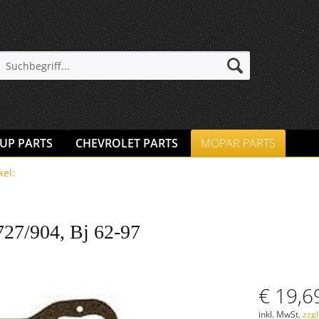
 UP PARTS
CHEVROLET PARTS
MOPAR PARTS
kel:
727/904, Bj 62-97
€ 19,6
inkl. MwSt.
zzg