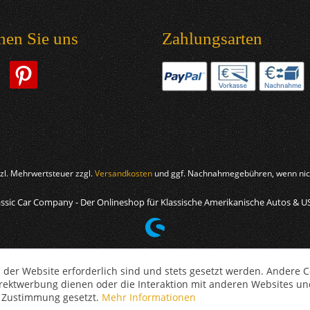
hen Sie uns
Zahlungsarten
etzl. Mehrwertsteuer zzgl.
Versandkosten
und ggf. Nachnahmegebühren, wenn nich
ssic Car Company - Der Onlineshop für Klassische Amerikanische Autos & U
 der Website erforderlich sind und stets gesetzt werden. Andere C
irektwerbung dienen oder die Interaktion mit anderen Websites un
r Zustimmung gesetzt.
Mehr Informationen