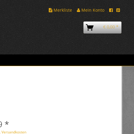
Merkliste
Mein Konto
€ 0,00 *
9 *
l. Versandkosten