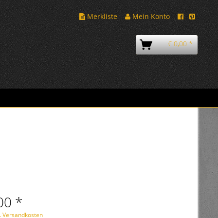
Merkliste
Mein Konto
€ 0,00 *
00 *
l. Versandkosten