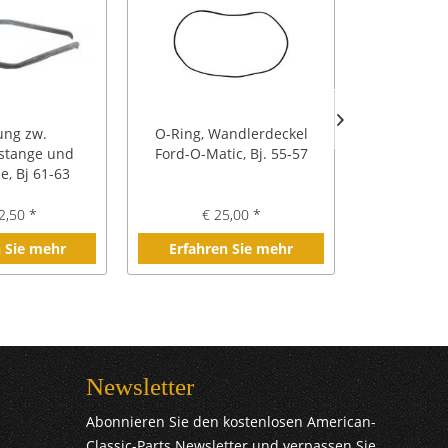
ung zw.
O-Ring, Wandlerdeckel
Fender Sk
stange und
Ford-O-Matic, Bj. 55-57
e, Bj 61-63
2,50 *
€ 25,00 *
€ 1.
 Sie mehr
Erfahren Sie mehr
Erfahre
Newsletter
Abonnieren Sie den kostenlosen American-
Classic-Parts Newsletter und verpassen Sie