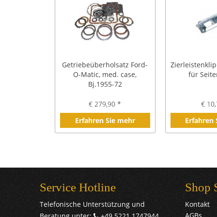
Getriebeüberholsatz Ford-
Zierleistenklip
O-Matic, med. case,
für Seite
Bj.1955-72
€ 279,90 *
€ 10,
Erfahren Sie mehr
Erfahren
Service Hotline
Shop 
Telefonische Unterstützung und
Kontakt
AGBs
Beratung unter:
+49 5221 1747944