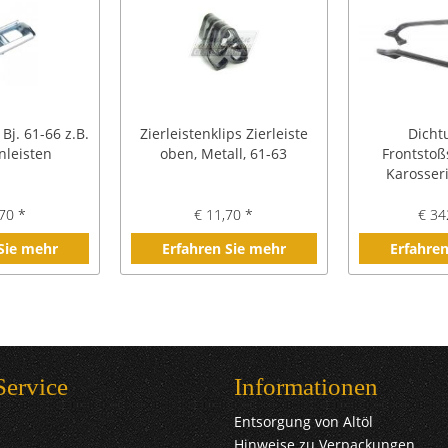
 Bj. 61-66 z.B.
Zierleistenklips Zierleiste
Dicht
nleisten
oben, Metall, 61-63
Frontstoß
Karosseri
70 *
€ 11,70 *
€ 34
 Sie mehr
Erfahren Sie mehr
Erfahren
Service
Informationen
Entsorgung von Altöl
Hinweise zu Verpackungen