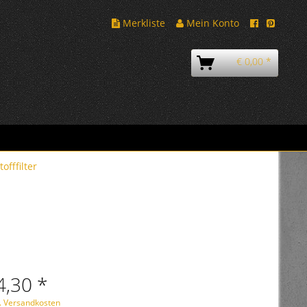
Merkliste
Mein Konto
€ 0,00 *
tofffilter
4,30 *
l. Versandkosten