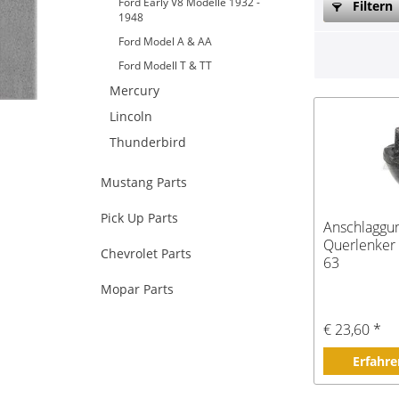
Ford Early V8 Modelle 1932 -
Filtern
1948
Ford Model A & AA
Ford Modell T & TT
Mercury
Lincoln
Thunderbird
Mustang Parts
Pick Up Parts
Anschlagg
Querlenker 
Chevrolet Parts
63
Mopar Parts
€ 23,60 *
Erfahre