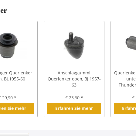
ler
ger Querlenker
Anschlaggummi
Querlenke
, Bj.1955-60
Querlenker oben, Bj.1957-
unte
63
Thunderb
€ 29,90 *
€ 23,60 *
€ 
ren Sie mehr
Erfahren Sie mehr
Erfahr