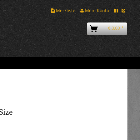
Merkliste
Mein Konto
€ 0,00 *
Size