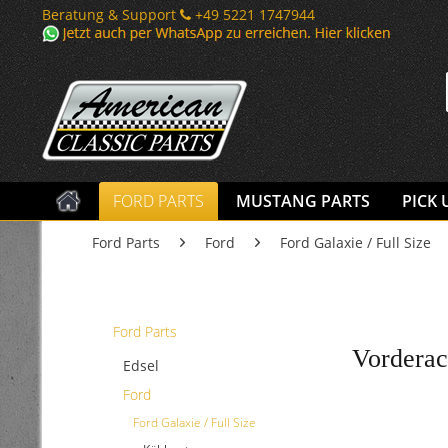
Beratung & Support
+49 5221 1747944
FORD PARTS
MUSTANG PARTS
PICK 
Ford Parts
Ford
Ford Galaxie / Full Size
Ford Parts
Vorderach
Edsel
Ford
Ford Galaxie / Full Size