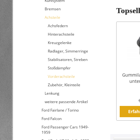
Kühlsystem
Bremsen
Topsel
Achsteile
Achsfedern
Hinterachsteile
Kreuzgelenke
Radlager, Simmerringe
Stabilisatoren, Streben
Stoßdämpfer
Gummila
Vorderachsteile
unten
Zubehör, Kleinteile
Lenkung
weitere passende Artikel
Ford Fairlane / Torino
Erfah
Ford Falcon
Ford Passenger Cars 1949-
1959