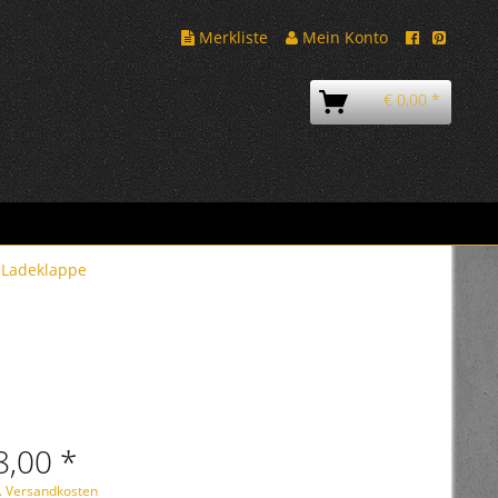
Merkliste
Mein Konto
€ 0,00 *
Ladeklappe
8,00 *
l. Versandkosten