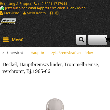
Beratung & Support
+49 5221 1747944
Merkliste
Mein Konto
Menü
Übersicht
Hauptbremszyl., Bremskraftverstärker
Deckel, Hauptbremszylinder, Trommelbremse,
verchromt, Bj.1965-66