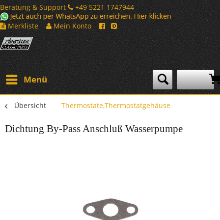
Beratung & Support
+49 5221 1747944
Merkliste
Mein Konto
Menü
Übersicht
Thermostate,Thermostatgehäuse
Dichtung By-Pass Anschluß Wasserpumpe