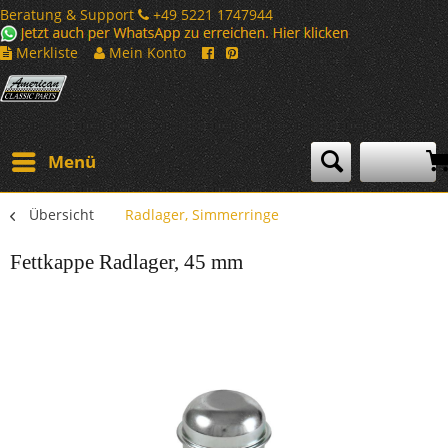
Beratung & Support
+49 5221 1747944
Merkliste
Mein Konto
Menü
Übersicht
Radlager, Simmerringe
Fettkappe Radlager, 45 mm