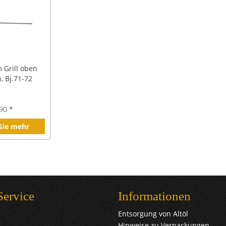
m Grill oben
, Bj.71-72
90 *
 Sie mehr
Service
Informationen
Entsorgung von Altöl
Hinweise zu Verpackungen