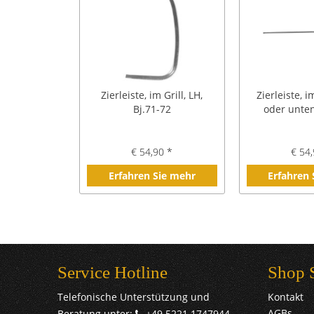
Zierleiste, im Grill, LH,
Zierleiste, i
Bj.71-72
oder unten
€ 54,90 *
€ 54,
Erfahren Sie mehr
Erfahren
Service Hotline
Shop 
Telefonische Unterstützung und
Kontakt
AGBs
Beratung unter:
+49 5221 1747944