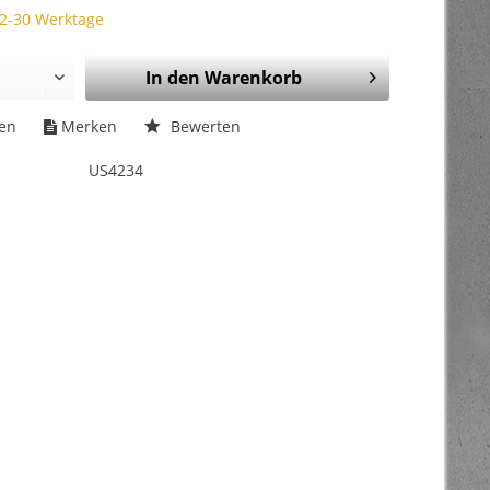
 2-30 Werktage
In den
Warenkorb
hen
Merken
Bewerten
US4234