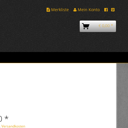
Merkliste
Mein Konto
€ 0,00 *
0 *
l. Versandkosten