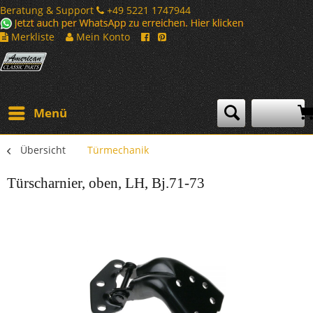
Beratung & Support
+49 5221 1747944
Merkliste
Mein Konto
Menü
Übersicht
Türmechanik
Türscharnier, oben, LH, Bj.71-73